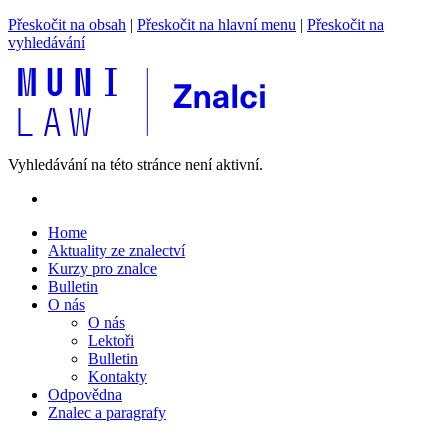
Přeskočit na obsah
|
Přeskočit na hlavní menu
|
Přeskočit na
vyhledávání
Vyhledávání na této stránce není aktivní.
Home
Aktuality ze znalectví
Kurzy pro znalce
Bulletin
O nás
O nás
Lektoři
Bulletin
Kontakty
Odpovědna
Znalec a paragrafy